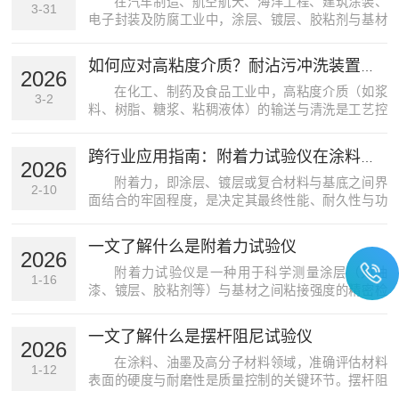
在汽车制造、航空航天、海洋工程、建筑涂装、
3-31
电子封装及防腐工业中，涂层、镀层、胶粘剂与基材
的结合强度——即附着力，是决定产品长效性能、耐
久性、安全可靠性与最终质量的核心生命线。无论是
如何应对高粘度介质？耐沾污冲洗装置的选型配置与安装指南
汽车漆面的抗石击剥落能力，还是飞机蒙皮涂层在环
2026
境下的抗剥离性...
在化工、制药及食品工业中，高粘度介质（如浆
3-2
料、树脂、糖浆、粘稠液体）的输送与清洗是工艺控
制的难点。传统冲洗装置常因介质流动性差、易残留
而失效。耐沾污冲洗装置通过优化结构设计与冲洗逻
跨行业应用指南：附着力试验仪在涂料、镀层与复合材料的质量管控
辑，有效解决了这一痛点。本文将从选型、配置与安
2026
装三个维度，提...
附着力，即涂层、镀层或复合材料与基底之间界
2-10
面结合的牢固程度，是决定其最终性能、耐久性与功
能性的根本性指标。无论是保护、装饰还是赋予特殊
功能，一旦附着力失效，所有其他性能都将无从谈
一文了解什么是附着力试验仪
起。附着力试验仪，作为量化这一关键性能的工具，
2026
其科学应用已深度...
附着力试验仪是一种用于科学测量涂层（如油
1-16
漆、镀层、胶粘剂等）与基材之间粘接强度的精密检
测设备。它在质量控制、研发验证和标准检测中扮演
着关键角色，通过提供客观、量化的数据，确保涂层
一文了解什么是摆杆阻尼试验仪
材料在各种应用场景下的可靠性。无论是汽车制造中
2026
的喷漆工艺、建筑...
在涂料、油墨及高分子材料领域，准确评估材料
1-12
表面的硬度与耐磨性是质量控制的关键环节。摆杆阻
尼试验仪作为一种经典而精密的测试设备，正是在这