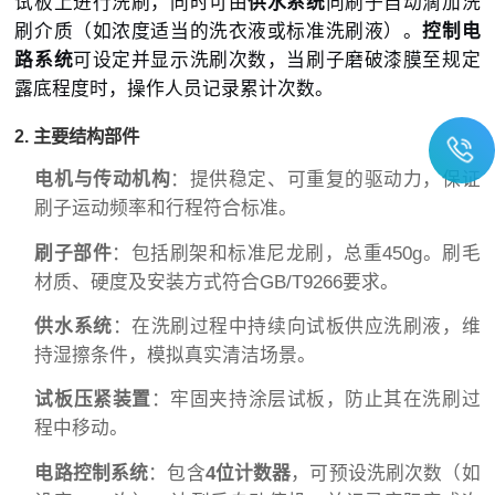
试板上进行洗刷，同时可由
供水系统
向刷子自动滴加洗
刷介质（如浓度适当的洗衣液或标准洗刷液）。
控制电
路系统
可设定并显示洗刷次数，当刷子磨破漆膜至规定
露底程度时，操作人员记录累计次数。
2. 主要结构部件
电机与传动机构
：提供稳定、可重复的驱动力，保证
刷子运动频率和行程符合标准。
刷子部件
：包括刷架和标准尼龙刷，总重450g。刷毛
材质、硬度及安装方式符合GB/T9266要求。
供水系统
：在洗刷过程中持续向试板供应洗刷液，维
持湿擦条件，模拟真实清洁场景。
试板压紧装置
：牢固夹持涂层试板，防止其在洗刷过
程中移动。
电路控制系统
：包含
4位计数器
，可预设洗刷次数（如