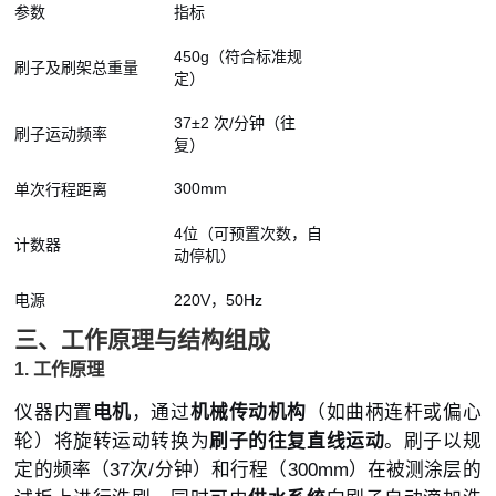
参数
指标
450g（符合标准规
刷子及刷架总重量
定）
37±2 次/分钟（往
刷子运动频率
复）
300mm
单次行程距离
4位（可预置次数，自
计数器
动停机）
电源
220V，50Hz
三、工作原理与结构组成
1. 工作原理
仪器内置
电机
，通过
机械传动机构
（如曲柄连杆或偏心
轮）将旋转运动转换为
刷子的往复直线运动
。刷子以规
定的频率（37次/分钟）和行程（300mm）在被测涂层的