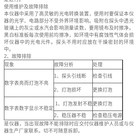
使用维护及故障排除
本仪器中采用了高灵敏的光电转换装置，使用时要保证本仪
器的光学、电路部分不受外界环境影响。吸附在探头中透光
玻璃上的灰尘或水汽会影响测量读数，要用镜布及时擦净。
黑白标准板每次使用前均擦净，如环境中有腐蚀性气体会损
坏仪器中的光电元件。探头不用时应放在干燥密封的环境
中。
2、故障排除
现象
故障分析
处理
1、探头引线断
检查引线
数字表亮而灯泡不亮
2、灯泡损坏
更换灯泡
1、灯泡发射不稳
更换灯泡
数字表数字显示不稳定
2、稳压器不稳
检查稳压电源
是仪器，当出现故障不能排除时应交付仪器维护人员或与仪
器生产厂家联系。切不可随意拆卸。