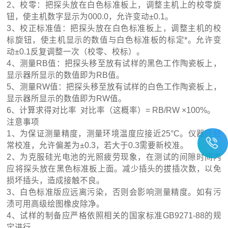
2、校零：把探头放在白色标准板上，调整主机上的校零旋
钮，使主机数字显示为000.0，允许变动±0.1。
3、校正标准值：把探头放在白色标准板上，调整主机的校
标旋钮，使主机显示的数值与白色标准板的标定*。允许变
动±0.1反复调整一次（校零、校标）。
4、测量RB值：把探头移至放有试样的黑色工作陶瓷板上，
显示器所显示的数值即为RB值。
5、测量RW值：把探头移至放有试样的白色工作陶瓷板上，
显示器所显示的数值即为RW值。
6、计算求得对比率 对比率（这概率）= RB/RW ×100%。
注意事项
1、为保证测量精度，测量环境温度应接近25°C。仪器应经
常校准，允许偏差为±0.3，若大于0.3需要新校准。
2、为克服硅光电池的光照疲劳现象，在测试的间隙时间内
应将探头放在黑色标准板上面。减少插头的拔插次数，以免
损坏插头，造成接触不良。
3、白色标准版应远离污染，否则会影响测量精度。如有污
渍可用高级绘图橡皮除净。
4、试样的制备应严格依照相关的国家标准GB9271-88的规
定进行。