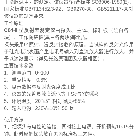
于漆膜遮盖力的测定。该仪器*符合标准ISO3906-1980(E)、
国家标准GB/T13452.3-92、GB9270-88、GB5211.17-88对
该仪器的规定要求。
工作原理
C84-III型
反射率测定仪
由探头、主体、标准板（黑白各一
块）、工作陶瓷板(黑白各两块)等组成。
探头采用0°照射，漫反射接收的原理。当试样的反射光作用
于硅光电池表面产生电讯号输入到直流放大器进行放大，并
予以读数显示（详见光路原理图及仪器框图）。
主要技术参数
1、测量范围 0~100
2、重复精度 0.3%
3、显示数据与反射光强度成正比
4、仪器的光普灵敏度近似等于Sc与Y的乘积
5、环境温度 20°±5° 相对湿度<85%
6、输入电源 220V±10% 50Hz
使用方法
1、把探头与电控箱连接，同时接上电源，开机预热10-15分
钟。此时应把探头放在黑色标准板上为佳。