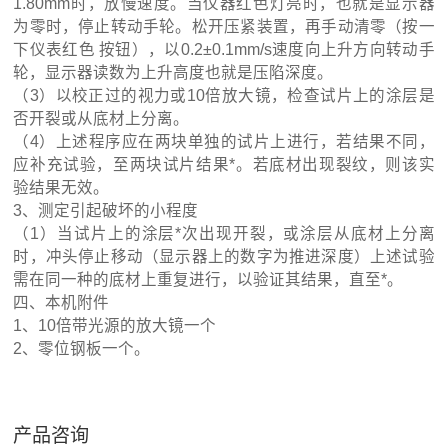
1.80mm时，放慢速度。当仪器红色灯亮时，也就是显示器
为零时，停止转动手轮。松开压紧装置，再手动清零（按一
下仪表红色 按钮），以0.2±0.1mm/s速度向上升方向转动手
轮，显示器读数为上升高度也就是压陷深度。
（3）以校正过的视力或10倍放大镜，检查试片上的涂层是
否开裂或从底材上分离。
（4）上述程序应在两块单独的试片上进行，若结果不同，
应补充试验，至两块试片结果*。若底材出现裂纹，则该实
验结果无效。
3、测定引起破坏的小程度
（1）当试片上的涂层*次出现开裂，或涂层从底材上分离
时，冲头停止移动（显示器上的数字为推进深度）上述试验
需在同一种的底材上重复进行，以验证其结果，直至*。
四、本机附件
1、10倍带光源的放大镜一个
2、零位钢板一个。
产品咨询