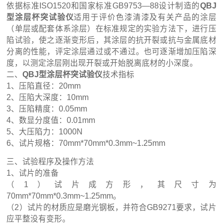
依据标准ISO1520和国家标准GB9753—88设计制造的
QBJ
型涂层杯突试验仪
适用于评价色漆清漆及有关产品的涂层
（单层或配套体系涂层）在标准规定的实验方法下，进行压
陷试验，使之逐渐变形后，其涂层的抗开裂或抗与金属底材
分离的性能，评定涂层通过或不通过。也可逐渐增加压陷深
度，以测定涂层刚出现开裂或开始脱离底材的小深度。
二、
QBJ型涂层杯突试验仪
技术指标
1、压陷直径：20mm
2、压陷大深度：10mm
3、压陷精度：0.05mm
4、数显分度值：0.01mm
5、大压陷力：1000N
6、试片规格：70mm*70mm*0.3mm~1.25mm
三、试验程序及操作方法
1、试片的准备
（1）试片成方形，其尺寸为
70mm*70mm*0.3mm~1.25mm。
（2）试片的材质应是磨光钢板，并符合GB9271要求，试片
应平整没有变形。