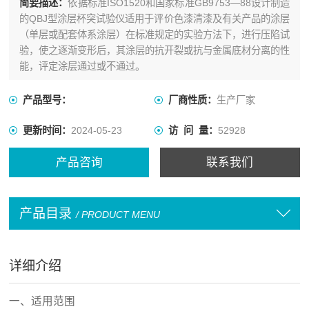
简要描述：
依据标准ISO1520和国家标准GB9753—88设计制造
的QBJ型涂层杯突试验仪适用于评价色漆清漆及有关产品的涂层
（单层或配套体系涂层）在标准规定的实验方法下，进行压陷试
验，使之逐渐变形后，其涂层的抗开裂或抗与金属底材分离的性
能，评定涂层通过或不通过。
产品型号：
厂商性质：
生产厂家
更新时间：
2024-05-23
访 问 量：
52928
产品咨询
联系我们
产品目录
/ PRODUCT MENU
详细介绍
一、适用范围