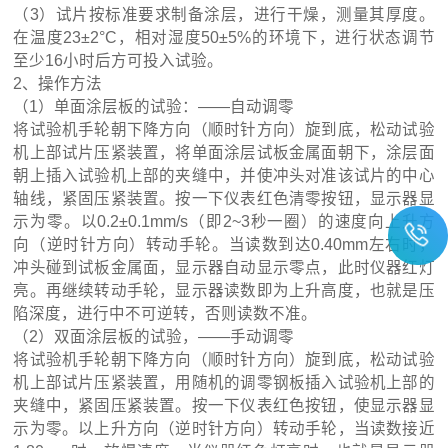
（3）试片按标准要求制备涂层，进行干燥，测量其厚度。
在温度23±2°C，相对湿度50±5%的环境下，进行状态调节
至少16小时后方可投入试验。
2、操作方法
（1）单面涂层板的试验：——自动调零
将试验机手轮朝下降方向（顺时针方向）旋到底，松动试验
机上部试片压紧装置，将单面涂层试板金属面朝下，涂层面
朝上插入试验机上部的夹缝中，并使冲头对准该试片的中心
轴线，紧固压紧装置。按一下仪表红色清零按钮，显示器显
示为零。以0.2±0.1mm/s（即2~3秒一圈）的速度向上升方
向（逆时针方向）转动手轮。当读数到达0.40mm左右时，
冲头碰到试板金属面，显示器自动显示零点，此时仪器红灯
亮。再继续转动手轮，显示器读数即为上升高度，也就是压
陷深度，进行中不可逆转，否则读数不准。
（2）双面涂层板的试验，——手动调零
将试验机手轮朝下降方向（顺时针方向）旋到底，松动试验
机上部试片压紧装置，用随机的调零钢板插入试验机上部的
夹缝中，紧固压紧装置。按一下仪表红色按钮，使显示器显
示为零。以上升方向（逆时针方向）转动手轮，当读数接近