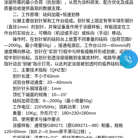
涂层所需的最小负荷（抗划值），从而为涂料研发、配方优化及成品
质量验收提供直观的数据支撑。
二、工作原理：砝码加载+恒速划移
仪器主要由划针架和工作台组成。划针架上固定有带半球形钢针
（直径1mm）的划针，并保证垂直作用于涂膜样板；样板固定在工
作台的实验台上，可横向（机动或手动）或纵向（手动）移动。
操作时，在划针架的砝码台上放置不同重量的砝码（加荷范围0
—2000g，最小增量50g），接通电源后，工作台以20—40mm/s的
速度横向移动，划针在“实验”行程中与样板接触并形成划痕；返回行
程中划针抬起。当划针划透涂层接触到金属底材时，电路导通，电表
指针动且“划破”指示灯亮，以此判定涂层被划透时的临界砝码重量。
三、主要技术指标（QHZ型）
划针长度：不小于60mm
试验台移动速度：20—40mm/s
划针针头钢球直径：1mm
顶杠下端面的倾角：10—15°
砝码加荷范围：0—2000g（最小增量50g）
工作电压：220V50Hz；消耗功率：15W
重量：10Kg；外形尺寸：180×230×280mm
四、使用要求与操作要点
涂膜样板：通常按GB9271（原GB9271—88）制备，规格
120×50mm（如0.2—0.3mm厚平滑马口铁）。
实验环境：温度23±2°C，相对湿度50±5%（参照GB9278）。