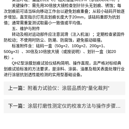
关键操作：需先用30倍放大镜检查划针针头无划痕、锈蚀；每
次划痕前可适当纵向移动工作台以避免划痕重叠；从较小砝码开始逐
步增加，直至指示灯亮且划痕长度大于20mm，该砝码重即为抗划
值；通常需重复测试取最小一致值或平均值。
五、维护与附件
转动及相对运动部件应注意润滑（注入机油）；定期检查紧固件
防松动；不使用时防尘、防潮、防腐蚀，避免振动碰撞。
标准附件含：砝码一盒（50g×2、100g×2、200g×1、
500g×3）、30倍及10倍放大镜（或按说明）、划针一盒（如20
枚）。
QHZ型涂膜划痕试验仪结构简明、操作直观，且严格对标经典
划痕试验标准的方法要求，是涂料、涂装、油墨及相关表面处理行业
进行涂层抗划透性能检测的实用型基础设备。
上一篇：
附着力试验仪：涂层品质的“量化裁判”
下一篇：
涂层打磨性测定仪的校准方法与操作步骤详解