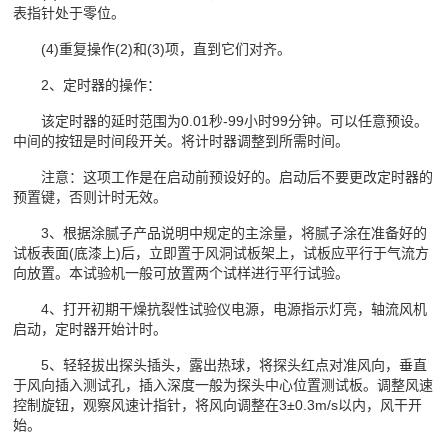
表指针处于零位。
(4)重复操作(2)和(3)项，直到它们对齐。
2、定时器的操作：
该定时器的延时范围为0.01秒-99小时99分钟。可以任意预设。
中间的按钮是时间段开关。将计时器调整到所需时间。
注意：这项工作是在启动前预设好的。启动后不要更改定时器的
预置键，否则计时无效。
3、根据涂腻子产品说明中规定的主涂量，将腻子涂在准备好的
试板表面(底漆上)后，立即置于风洞试板架上，试板应平行于气流方
向放置。本试验机一般可放置两个试样进行平行试验。
4、打开初期干燥抗裂性试验仪电源，电源指示灯亮，轴流风机
启动，定时器开始计时。
5、轻轻拔出探头插头，露出热球，将探头红点对准风向，垂直
于风向插入测试孔，插入深度一般为探头中心位置测试板。调整风速
控制旋钮，观察风速计指针，将风向调整在3±0.3m/s以内，风干开
始。