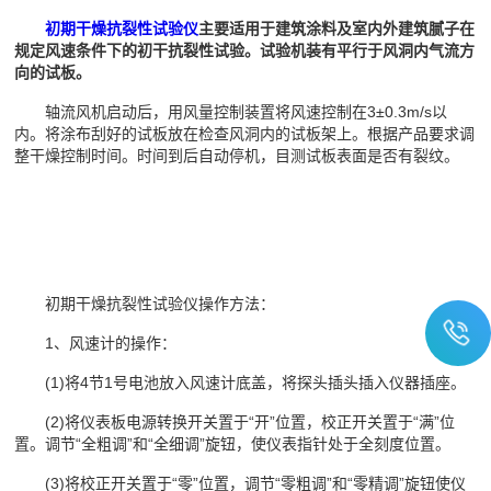
初期干燥抗裂性试验仪
主要适用于建筑涂料及室内外建筑腻子在
规定风速条件下的初干抗裂性试验。试验机装有平行于风洞内气流方
向的试板。
轴流风机启动后，用风量控制装置将风速控制在3±0.3m/s以
内。将涂布刮好的试​​板放在检查风洞内的试板架上。根据产品要求调
整干燥控制时间。时间到后自动停机，目测试板表面是否有裂纹。
初期干燥抗裂性试验仪操作方法：
1、风速计的操作：
(1)将4节1号电池放入风速计底盖，将探头插头插入仪器插座。
(2)将仪表板电源转换开关置于“开”位置，校正开关置于“满”位
置。调节“全粗调”和“全细调”旋钮，使仪表指针处于全刻度位置。
(3)将校正开关置于“零”位置，调节“零粗调”和“零精调”旋钮使仪