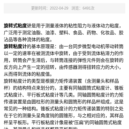
更新时间：2022-04-29
浏览：6491次
旋转式粘度计
是用于测量液体的粘性阻力与液体动力粘度，
广泛用于测定油脂、油漆、塑料、食品、药物、化妆品、胶
沾品等各种流体的粘度。
旋转粘度计
的基本原理是：由一台同步微型电动机带动转筒
以一定的速率在被测流体中旋转，由于受到流体粘滞力的作
用，转筒会产生滞后，与转筒连接的弹性元件则会在旋转的
反方向上产生一定的扭转，由传感器测得扭转应力的大小，
从而得到流体的粘度值。
旋转粘度计的类型是根据力矩传递装置（含测量头和样品
杯）的结构特点来划分的，主要有同轴圆筒式粘度计、锥板
式粘度计、平行板式粘度计等几类。同轴圆筒粘度计的力矩
传递装置是由圆柱形的测量头和圆筒形的样品杯组成，这是
常见的一种结构。锥板式粘度计的力矩传递装置的特别之处
在于它的测量头呈角度钝的圆锥形，与之相对应的，其样品
杯呈平板形。平行板粘度计像是被“压扁”的同轴圆筒式粘度