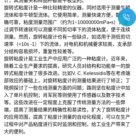
计，其测量头和样品杯都是平板型的。
旋转式粘度计是一种比较精密的仪器，同时适用于测量牛顿
流体和非牛顿型流体。它使用简单，测量快速方便，数据准
确可靠，粘度测量范围广（约为1~10000000mPa•s），通
过调节转速就可以测量不同剪切率下的流体粘度，便于连续
测量。然而，旋转粘度计也有一些缺点，如适用于测低剪切
速率（<10s -1）下的流体，对电机和机械要求较高，支承部
分结构容易损坏，重复性较差等。
旋转粘度计是工业生产中应用广泛的一种粘度计。近年来，
随着工业生产要求的提高，研究人员对结构和功能单一的旋
转式粘度计做了很多改进。比如V. C. Kelessidis等在考虑端
部效应的基础上，对旋转粘度计的测量结果进行了矫正；丁
晓炯探讨了一些在线测量方面的问题；路则坚在粘度计中加
入了单片机控制；肖军民等则使用了传感器以及数字技术
等。这些改进在一定程度上克服了传统测量方法的一些弊
端，提高了测量结果的精确性和易读性，扩大了旋转粘度计
的应用范围，提高了粘度计测量的自动化程度，可以在生产
过程中对产品粘度进行实时监测和控制，给工业生产带来了
大的便利。